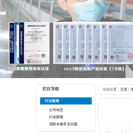
栏目导航
当前位置：
主页
>
行业新闻
公司动态
行业新闻
消防水炮常见问题