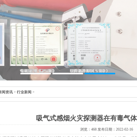
新闻资讯
>
行业新闻
>
吸气式感烟火灾探测器在有毒气体
浏览：
468发布日期：2022-02-16