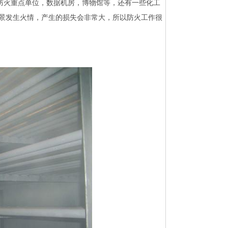
防火重点单位，数据机房，博物馆等，还有一些化工
景发生火情，产生的损失会非常大，所以防火工作很