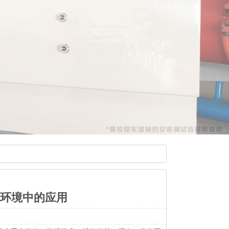
环境中的应用