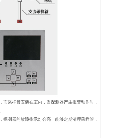
，而采样管安装在室内，当探测器产生报警动作时，
。
，探测器的故障指示灯会亮；能够定期清理采样管，