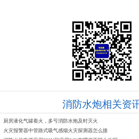
消防水炮相关资
厨房液化气罐着火，多亏消防水炮及时灭火
火灾报警器中管路式吸气感烟火灾探测器怎么接