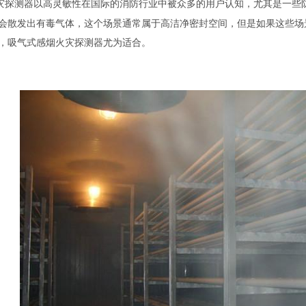
以高灵敏性在国际的消防行业中被众多的用户认知，尤其是一些
灾探测器
会散发出有毒气体，这个场景通常属于高洁净密封空间，但是如果这些场
，吸气式感烟火灾探测器尤为适合。