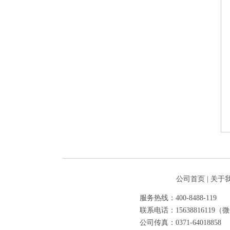
公司首页
|
关于
服务热线：400-8488-119
联系电话：15638816119（
公司传真：0371-64018858