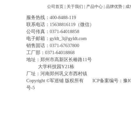
公司首页
|
关于我们
|
产品中心
|
品牌优势
|
成
服务热线：400-8488-119
联系电话：15638816119（微信）
公司传真：0371-64018858
电子邮箱：gyldt_3@gyldt.com
销售固话：0371-67637800
工厂部：0371-64018868
地址：郑州市高新区长椿路11号
大学科技园Y21栋
厂址：河南郑州巩义市西村镇
Copyright©军巡铺版权所有
ICP备案编号：
豫I
号-5