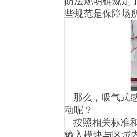
防法规明确规定
些规范是保障场
那么，吸气式
动呢？
按照相关标准
输入模块与区域