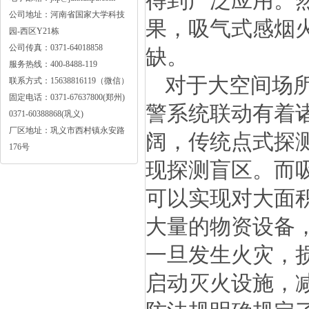
得到广泛应用。
公司地址：河南省国家大学科技
果，吸气式感烟
园-西区Y21栋
公司传真：0371-64018858
缺。
服务热线：400-8488-119
对于大空间场
联系方式：15638816119（微信）
固定电话：0371-67637800(郑州)
警系统联动有着
0371-60388868(巩义)
厂区地址：巩义市西村镇永安路
阔，传统点式探
176号
现探测盲区。而
可以实现对大面
大量的物资设备
一旦发生火灾，
启动灭火设施，