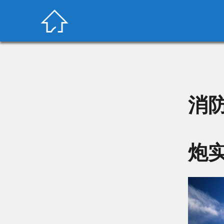

消
炮