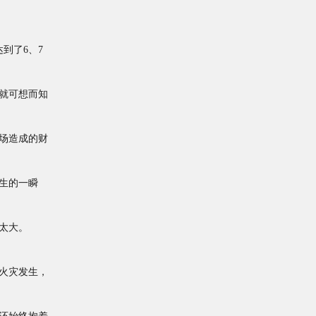
到了6、7
就可想而知
场造成的财
生的一瞬
太大。
火灾发生，