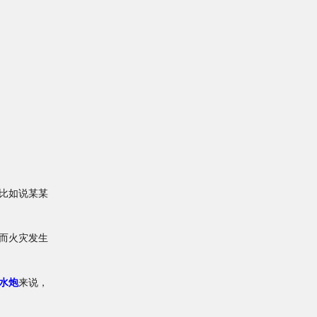
比如说某某
而火灾发生
水炮
来说，