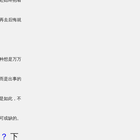
还始终抱着
再去后悔就
种想是万万
而是出事的
是如此，不
可或缺的。
？
下